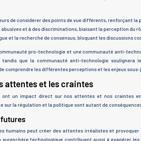
urs de considérer des points de vue différents, renforçant la p
busives et à des discriminations, biaisant la perception du rô
logue et la recherche de consensus, bloquant les discussions con
e communauté pro-technologie et une communauté anti-techn
, tandis que la communauté anti-technologie soulignera l
 de comprendre les différentes perceptions et les enjeux sous-
 attentes et les craintes
 ont un impact direct sur nos attentes et nos craintes en
ence sur la régulation et la politique sont autant de conséquenc
 futures
s humains peut créer des attentes irréalistes et provoquer 
la surenchère technologique contribuent aussi à exagérer les