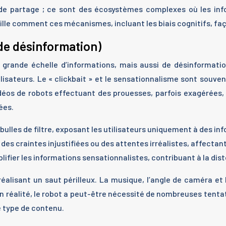
de partage ; ce sont des écosystèmes complexes où les info
aille comment ces mécanismes, incluant les biais cognitifs, 
 de désinformation)
grande échelle d’informations, mais aussi de désinformatio
isateurs. Le « clickbait » et le sensationnalisme sont souvent
déos de robots effectuant des prouesses, parfois exagérées, d
ées.
les de filtre, exposant les utilisateurs uniquement à des inf
es craintes injustifiées ou des attentes irréalistes, affectan
ifier les informations sensationnalistes, contribuant à la disto
réalisant un saut périlleux. La musique, l’angle de caméra et
éalité, le robot a peut-être nécessité de nombreuses tentati
ce type de contenu.